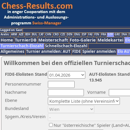
Logged on: Gast
Arabic
ARM
AZE
BIH
BUL
CAT
CHN
CRO
CZE
DEN
ENG
ESP
FAI
FIN
FRA
GER
GRE
INA
I
Home
TurnierDB
Meisterschaft
Foto-Galerie
Meldekartei
El
Turnierschach-Elozahl
Schnellschach-Elozahl
Allgemeines
Turnier anmelden: AUT
FIDE
Spieler anmelden
Elo AU
Willkommen bei den offiziellen Turnierscha
FIDE-Elolisten Stand
AUT-Elolisten Stand
13.945
Personennummer
Nachname
Vorname
Ebene
Bundesland
Spgem./Kreis/Verein
Nur "österreichische" Spieler (Land=A