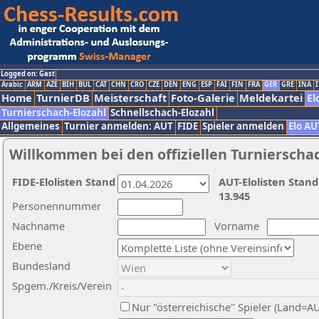
Logged on: Gast
Arabic
ARM
AZE
BIH
BUL
CAT
CHN
CRO
CZE
DEN
ENG
ESP
FAI
FIN
FRA
GER
GRE
INA
I
Home
TurnierDB
Meisterschaft
Foto-Galerie
Meldekartei
El
Turnierschach-Elozahl
Schnellschach-Elozahl
Allgemeines
Turnier anmelden: AUT
FIDE
Spieler anmelden
Elo AU
Willkommen bei den offiziellen Turnierscha
FIDE-Elolisten Stand
AUT-Elolisten Stand
13.945
Personennummer
Nachname
Vorname
Ebene
Bundesland
Spgem./Kreis/Verein
Nur "österreichische" Spieler (Land=A