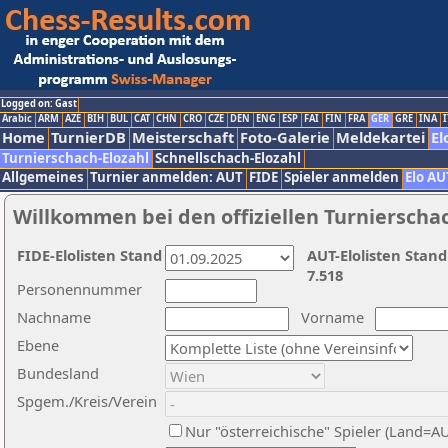
Logged on: Gast
Arabic
ARM
AZE
BIH
BUL
CAT
CHN
CRO
CZE
DEN
ENG
ESP
FAI
FIN
FRA
GER
GRE
INA
I
Home
TurnierDB
Meisterschaft
Foto-Galerie
Meldekartei
El
Turnierschach-Elozahl
Schnellschach-Elozahl
Allgemeines
Turnier anmelden: AUT
FIDE
Spieler anmelden
Elo AU
Willkommen bei den offiziellen Turnierscha
FIDE-Elolisten Stand
AUT-Elolisten Stand
7.518
Personennummer
Nachname
Vorname
Ebene
Bundesland
Spgem./Kreis/Verein
Nur "österreichische" Spieler (Land=A