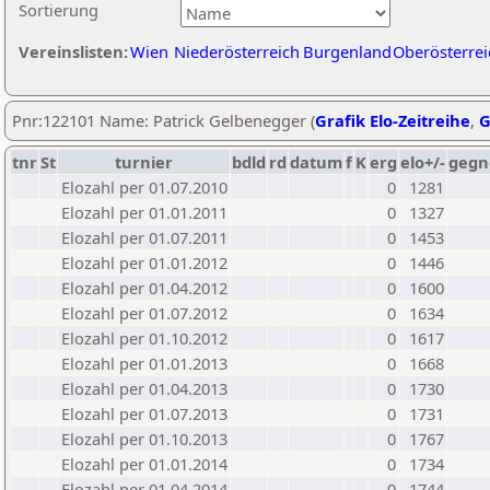
Sortierung
Vereinslisten:
Wien
Niederösterreich
Burgenland
Oberösterrei
Pnr:122101 Name: Patrick Gelbenegger (
Grafik Elo-Zeitreihe
,
G
tnr
St
turnier
bdld
rd
datum
f
K
erg
elo+/-
gegn
Elozahl per 01.07.2010
0
1281
Elozahl per 01.01.2011
0
1327
Elozahl per 01.07.2011
0
1453
Elozahl per 01.01.2012
0
1446
Elozahl per 01.04.2012
0
1600
Elozahl per 01.07.2012
0
1634
Elozahl per 01.10.2012
0
1617
Elozahl per 01.01.2013
0
1668
Elozahl per 01.04.2013
0
1730
Elozahl per 01.07.2013
0
1731
Elozahl per 01.10.2013
0
1767
Elozahl per 01.01.2014
0
1734
Elozahl per 01.04.2014
0
1744