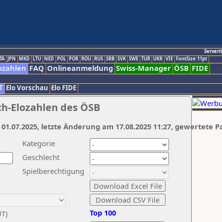
Servert
TA
JPN
MKD
LTU
NED
POL
POR
ROU
RUS
SRB
SVK
SWE
TUR
UKR
VIE
FontSize:11pt
ozahlen
FAQ
Onlineanmeldung
Swiss-Manager
ÖSB
FIDE
T
Elo Vorschau
Elo FIDE
ch-Elozahlen des ÖSB
 01.07.2025, letzte Änderung am 17.08.2025 11:27, gewertete P
Kategorie
Geschlecht
Spielberechtigung
Top 100
UT)