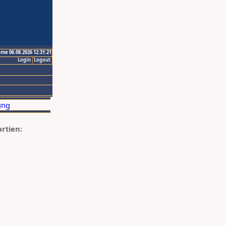
ime 06.08.2026 12:31:21
Login
Logout
artien: