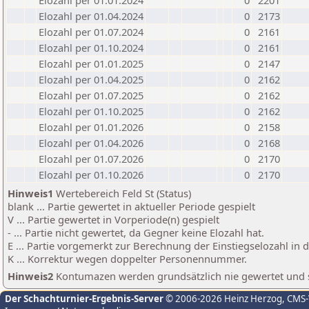
Elozahl per 01.01.2024
0
2201
Elozahl per 01.04.2024
0
2173
Elozahl per 01.07.2024
0
2161
Elozahl per 01.10.2024
0
2161
Elozahl per 01.01.2025
0
2147
Elozahl per 01.04.2025
0
2162
Elozahl per 01.07.2025
0
2162
Elozahl per 01.10.2025
0
2162
Elozahl per 01.01.2026
0
2158
Elozahl per 01.04.2026
0
2168
Elozahl per 01.07.2026
0
2170
Elozahl per 01.10.2026
0
2170
Hinweis1
Wertebereich Feld St (Status)
blank ... Partie gewertet in aktueller Periode gespielt
V ... Partie gewertet in Vorperiode(n) gespielt
- ... Partie nicht gewertet, da Gegner keine Elozahl hat.
E ... Partie vorgemerkt zur Berechnung der Einstiegselozahl in
K ... Korrektur wegen doppelter Personennummer.
Hinweis2
Kontumazen werden grundsätzlich nie gewertet und sin
Der Schachturnier-Ergebnis-Server
© 2006-2026 Heinz Herzog
, CMS