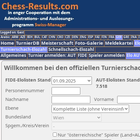
Logged on: Gast
Arabic
ARM
AZE
BIH
BUL
CAT
CHN
CRO
CZE
DEN
ENG
ESP
FAI
FIN
FRA
GER
GRE
INA
I
Home
TurnierDB
Meisterschaft
Foto-Galerie
Meldekartei
El
Turnierschach-Elozahl
Schnellschach-Elozahl
Allgemeines
Turnier anmelden: AUT
FIDE
Spieler anmelden
Elo AU
Willkommen bei den offiziellen Turnierscha
FIDE-Elolisten Stand
AUT-Elolisten Stand
7.518
Personennummer
Nachname
Vorname
Ebene
Bundesland
Spgem./Kreis/Verein
Nur "österreichische" Spieler (Land=A