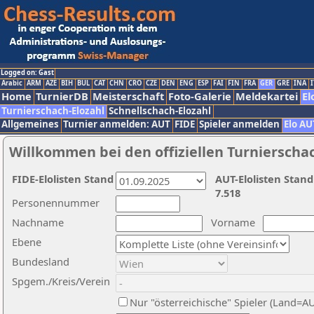
Logged on: Gast
Arabic
ARM
AZE
BIH
BUL
CAT
CHN
CRO
CZE
DEN
ENG
ESP
FAI
FIN
FRA
GER
GRE
INA
I
Home
TurnierDB
Meisterschaft
Foto-Galerie
Meldekartei
El
Turnierschach-Elozahl
Schnellschach-Elozahl
Allgemeines
Turnier anmelden: AUT
FIDE
Spieler anmelden
Elo AU
Willkommen bei den offiziellen Turnierscha
FIDE-Elolisten Stand
AUT-Elolisten Stand
7.518
Personennummer
Nachname
Vorname
Ebene
Bundesland
Spgem./Kreis/Verein
Nur "österreichische" Spieler (Land=A