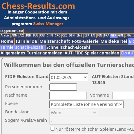
Logged on: Gast
Arabic
ARM
AZE
BIH
BUL
CAT
CHN
CRO
CZE
DEN
ENG
ESP
FAI
FIN
FRA
GER
GRE
INA
I
Home
TurnierDB
Meisterschaft
Foto-Galerie
Meldekartei
El
Turnierschach-Elozahl
Schnellschach-Elozahl
Allgemeines
Turnier anmelden: AUT
FIDE
Spieler anmelden
Elo AU
Willkommen bei den offiziellen Turnierscha
FIDE-Elolisten Stand
AUT-Elolisten Stand
13.945
Personennummer
Nachname
Vorname
Ebene
Bundesland
Spgem./Kreis/Verein
Nur "österreichische" Spieler (Land=A