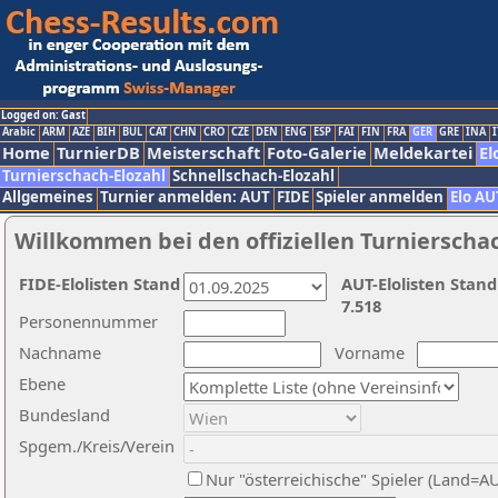
Logged on: Gast
Arabic
ARM
AZE
BIH
BUL
CAT
CHN
CRO
CZE
DEN
ENG
ESP
FAI
FIN
FRA
GER
GRE
INA
I
Home
TurnierDB
Meisterschaft
Foto-Galerie
Meldekartei
El
Turnierschach-Elozahl
Schnellschach-Elozahl
Allgemeines
Turnier anmelden: AUT
FIDE
Spieler anmelden
Elo AU
Willkommen bei den offiziellen Turnierscha
FIDE-Elolisten Stand
AUT-Elolisten Stand
7.518
Personennummer
Nachname
Vorname
Ebene
Bundesland
Spgem./Kreis/Verein
Nur "österreichische" Spieler (Land=A