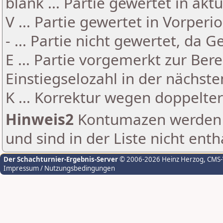
blank ... Partie gewertet in akt
V ... Partie gewertet in Vorperi
- ... Partie nicht gewertet, da 
E ... Partie vorgemerkt zur Be
Einstiegselozahl in der nächst
K ... Korrektur wegen doppelt
Hinweis2
Kontumazen werden g
und sind in der Liste nicht enth
Der Schachturnier-Ergebnis-Server
© 2006-2026 Heinz Herzog
, CMS
Impressum / Nutzungsbedingungen