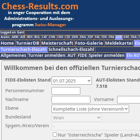
Logged on: Gast
Arabic
ARM
AZE
BIH
BUL
CAT
CHN
CRO
CZE
DEN
ENG
ESP
FAI
FIN
FRA
GER
GRE
INA
I
Home
TurnierDB
Meisterschaft
Foto-Galerie
Meldekartei
El
Turnierschach-Elozahl
Schnellschach-Elozahl
Allgemeines
Turnier anmelden: AUT
FIDE
Spieler anmelden
Elo AU
Willkommen bei den offiziellen Turnierscha
FIDE-Elolisten Stand
AUT-Elolisten Stand
7.518
Personennummer
Nachname
Vorname
Ebene
Bundesland
Spgem./Kreis/Verein
Nur "österreichische" Spieler (Land=A