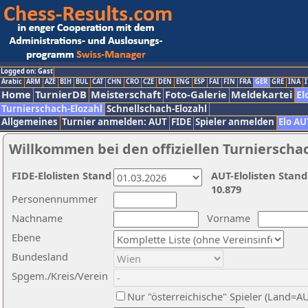
Logged on: Gast
Arabic
ARM
AZE
BIH
BUL
CAT
CHN
CRO
CZE
DEN
ENG
ESP
FAI
FIN
FRA
GER
GRE
INA
I
Home
TurnierDB
Meisterschaft
Foto-Galerie
Meldekartei
El
Turnierschach-Elozahl
Schnellschach-Elozahl
Allgemeines
Turnier anmelden: AUT
FIDE
Spieler anmelden
Elo AU
Willkommen bei den offiziellen Turnierscha
FIDE-Elolisten Stand
AUT-Elolisten Stand
10.879
Personennummer
Nachname
Vorname
Ebene
Bundesland
Spgem./Kreis/Verein
Nur "österreichische" Spieler (Land=A