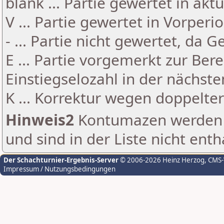
blank ... Partie gewertet in akt
V ... Partie gewertet in Vorperi
- ... Partie nicht gewertet, da 
E ... Partie vorgemerkt zur Be
Einstiegselozahl in der nächst
K ... Korrektur wegen doppelt
Hinweis2
Kontumazen werden g
und sind in der Liste nicht enth
Der Schachturnier-Ergebnis-Server
© 2006-2026 Heinz Herzog
, CMS
Impressum / Nutzungsbedingungen