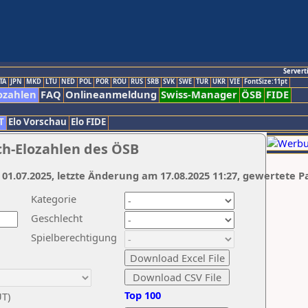
Servert
TA
JPN
MKD
LTU
NED
POL
POR
ROU
RUS
SRB
SVK
SWE
TUR
UKR
VIE
FontSize:11pt
ozahlen
FAQ
Onlineanmeldung
Swiss-Manager
ÖSB
FIDE
T
Elo Vorschau
Elo FIDE
ch-Elozahlen des ÖSB
 01.07.2025, letzte Änderung am 17.08.2025 11:27, gewertete P
Kategorie
Geschlecht
Spielberechtigung
Top 100
UT)