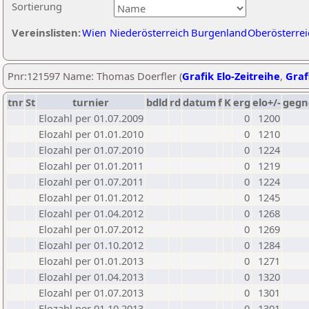
Sortierung
Vereinslisten:
Wien
Niederösterreich
Burgenland
Oberösterrei
Pnr:121597 Name: Thomas Doerfler (
Grafik Elo-Zeitreihe
,
Graf
tnr
St
turnier
bdld
rd
datum
f
K
erg
elo+/-
gegn
Elozahl per 01.07.2009
0
1200
Elozahl per 01.01.2010
0
1210
Elozahl per 01.07.2010
0
1224
Elozahl per 01.01.2011
0
1219
Elozahl per 01.07.2011
0
1224
Elozahl per 01.01.2012
0
1245
Elozahl per 01.04.2012
0
1268
Elozahl per 01.07.2012
0
1269
Elozahl per 01.10.2012
0
1284
Elozahl per 01.01.2013
0
1271
Elozahl per 01.04.2013
0
1320
Elozahl per 01.07.2013
0
1301
Elozahl per 01.10.2013
0
1301