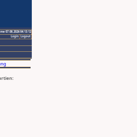
ime 07.08.2026 04:13:12
Login
Logout
artien: