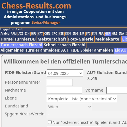
Logged on: Gast
Arabic
ARM
AZE
BIH
BUL
CAT
CHN
CRO
CZE
DEN
ENG
ESP
FAI
FIN
FRA
GER
GRE
INA
I
Home
TurnierDB
Meisterschaft
Foto-Galerie
Meldekartei
El
Turnierschach-Elozahl
Schnellschach-Elozahl
Allgemeines
Turnier anmelden: AUT
FIDE
Spieler anmelden
Elo AU
Willkommen bei den offiziellen Turnierscha
FIDE-Elolisten Stand
AUT-Elolisten Stand
7.518
Personennummer
Nachname
Vorname
Ebene
Bundesland
Spgem./Kreis/Verein
Nur "österreichische" Spieler (Land=A