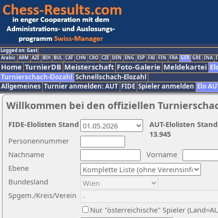
Logged on: Gast
Arabic
ARM
AZE
BIH
BUL
CAT
CHN
CRO
CZE
DEN
ENG
ESP
FAI
FIN
FRA
GER
GRE
INA
I
Home
TurnierDB
Meisterschaft
Foto-Galerie
Meldekartei
El
Turnierschach-Elozahl
Schnellschach-Elozahl
Allgemeines
Turnier anmelden: AUT
FIDE
Spieler anmelden
Elo AU
Willkommen bei den offiziellen Turnierscha
FIDE-Elolisten Stand
AUT-Elolisten Stand
13.945
Personennummer
Nachname
Vorname
Ebene
Bundesland
Spgem./Kreis/Verein
Nur "österreichische" Spieler (Land=A