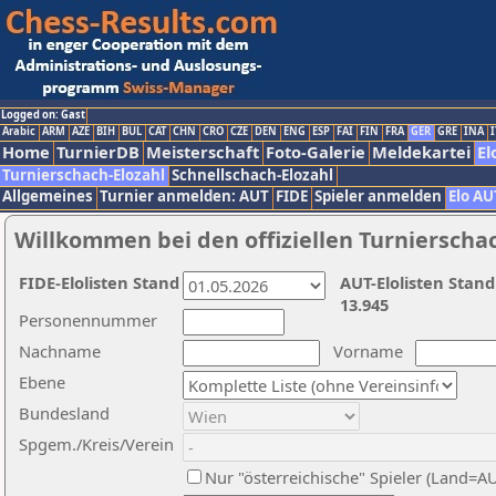
Logged on: Gast
Arabic
ARM
AZE
BIH
BUL
CAT
CHN
CRO
CZE
DEN
ENG
ESP
FAI
FIN
FRA
GER
GRE
INA
I
Home
TurnierDB
Meisterschaft
Foto-Galerie
Meldekartei
El
Turnierschach-Elozahl
Schnellschach-Elozahl
Allgemeines
Turnier anmelden: AUT
FIDE
Spieler anmelden
Elo AU
Willkommen bei den offiziellen Turnierscha
FIDE-Elolisten Stand
AUT-Elolisten Stand
13.945
Personennummer
Nachname
Vorname
Ebene
Bundesland
Spgem./Kreis/Verein
Nur "österreichische" Spieler (Land=A