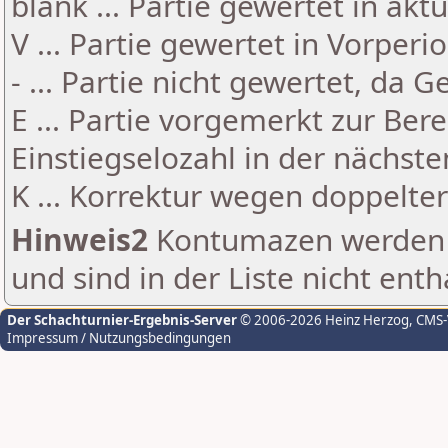
blank ... Partie gewertet in akt
V ... Partie gewertet in Vorperi
- ... Partie nicht gewertet, da 
E ... Partie vorgemerkt zur Be
Einstiegselozahl in der nächst
K ... Korrektur wegen doppelt
Hinweis2
Kontumazen werden g
und sind in der Liste nicht enth
Der Schachturnier-Ergebnis-Server
© 2006-2026 Heinz Herzog
, CMS
Impressum / Nutzungsbedingungen