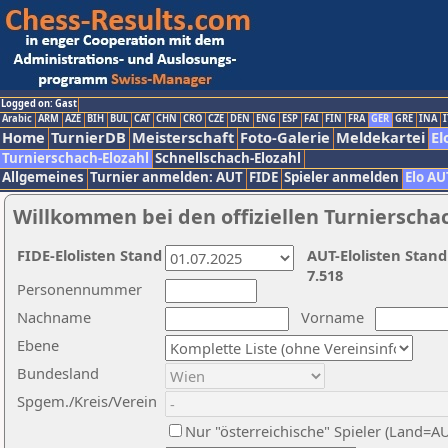
Logged on: Gast
Arabic
ARM
AZE
BIH
BUL
CAT
CHN
CRO
CZE
DEN
ENG
ESP
FAI
FIN
FRA
GER
GRE
INA
I
Home
TurnierDB
Meisterschaft
Foto-Galerie
Meldekartei
El
Turnierschach-Elozahl
Schnellschach-Elozahl
Allgemeines
Turnier anmelden: AUT
FIDE
Spieler anmelden
Elo AU
Willkommen bei den offiziellen Turnierscha
FIDE-Elolisten Stand
AUT-Elolisten Stand
7.518
Personennummer
Nachname
Vorname
Ebene
Bundesland
Spgem./Kreis/Verein
Nur "österreichische" Spieler (Land=A