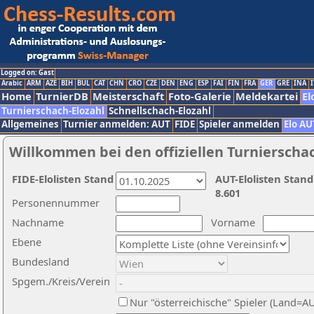
Logged on: Gast
Arabic
ARM
AZE
BIH
BUL
CAT
CHN
CRO
CZE
DEN
ENG
ESP
FAI
FIN
FRA
GER
GRE
INA
I
Home
TurnierDB
Meisterschaft
Foto-Galerie
Meldekartei
El
Turnierschach-Elozahl
Schnellschach-Elozahl
Allgemeines
Turnier anmelden: AUT
FIDE
Spieler anmelden
Elo AU
Willkommen bei den offiziellen Turnierscha
FIDE-Elolisten Stand
AUT-Elolisten Stand
8.601
Personennummer
Nachname
Vorname
Ebene
Bundesland
Spgem./Kreis/Verein
Nur "österreichische" Spieler (Land=A