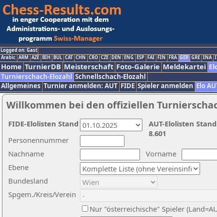
Logged on: Gast
Arabic
ARM
AZE
BIH
BUL
CAT
CHN
CRO
CZE
DEN
ENG
ESP
FAI
FIN
FRA
GER
GRE
INA
I
Home
TurnierDB
Meisterschaft
Foto-Galerie
Meldekartei
El
Turnierschach-Elozahl
Schnellschach-Elozahl
Allgemeines
Turnier anmelden: AUT
FIDE
Spieler anmelden
Elo AU
Willkommen bei den offiziellen Turnierscha
FIDE-Elolisten Stand
AUT-Elolisten Stand
8.601
Personennummer
Nachname
Vorname
Ebene
Bundesland
Spgem./Kreis/Verein
Nur "österreichische" Spieler (Land=A