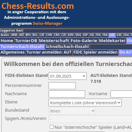
Logged on: Gast
Arabic
ARM
AZE
BIH
BUL
CAT
CHN
CRO
CZE
DEN
ENG
ESP
FAI
FIN
FRA
GER
GRE
INA
I
Home
TurnierDB
Meisterschaft
Foto-Galerie
Meldekartei
El
Turnierschach-Elozahl
Schnellschach-Elozahl
Allgemeines
Turnier anmelden: AUT
FIDE
Spieler anmelden
Elo AU
Willkommen bei den offiziellen Turnierscha
FIDE-Elolisten Stand
AUT-Elolisten Stand
7.518
Personennummer
Nachname
Vorname
Ebene
Bundesland
Spgem./Kreis/Verein
Nur "österreichische" Spieler (Land=A