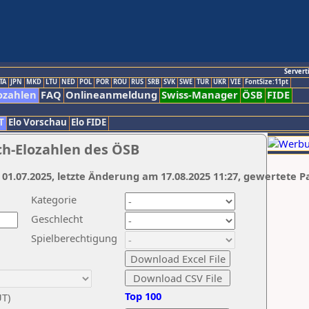
Servert
TA
JPN
MKD
LTU
NED
POL
POR
ROU
RUS
SRB
SVK
SWE
TUR
UKR
VIE
FontSize:11pt
ozahlen
FAQ
Onlineanmeldung
Swiss-Manager
ÖSB
FIDE
T
Elo Vorschau
Elo FIDE
ch-Elozahlen des ÖSB
 01.07.2025, letzte Änderung am 17.08.2025 11:27, gewertete P
Kategorie
Geschlecht
Spielberechtigung
Top 100
UT)