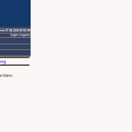
ime 07.08.2026 04:03:49
Login
Logout
artien: