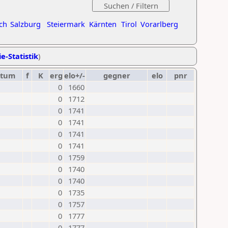
ch
Salzburg
Steiermark
Kärnten
Tirol
Vorarlberg
e-Statistik
)
atum
f
K
erg
elo+/-
gegner
elo
pnr
0
1660
0
1712
0
1741
0
1741
0
1741
0
1741
0
1759
0
1740
0
1740
0
1735
0
1757
0
1777
0
1777