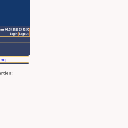
ime 06.08.2026 23:13:50
Login
Logout
artien: