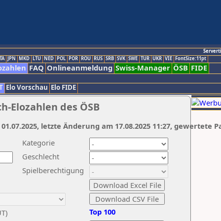
Servert
TA
JPN
MKD
LTU
NED
POL
POR
ROU
RUS
SRB
SVK
SWE
TUR
UKR
VIE
FontSize:11pt
ozahlen
FAQ
Onlineanmeldung
Swiss-Manager
ÖSB
FIDE
T
Elo Vorschau
Elo FIDE
ch-Elozahlen des ÖSB
 01.07.2025, letzte Änderung am 17.08.2025 11:27, gewertete P
Kategorie
Geschlecht
Spielberechtigung
Top 100
UT)