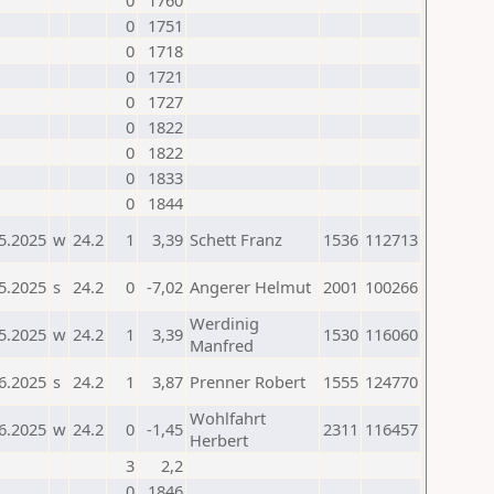
0
1760
0
1751
0
1718
0
1721
0
1727
0
1822
0
1822
0
1833
0
1844
5.2025
w
24.2
1
3,39
Schett Franz
1536
112713
5.2025
s
24.2
0
-7,02
Angerer Helmut
2001
100266
Werdinig
5.2025
w
24.2
1
3,39
1530
116060
Manfred
6.2025
s
24.2
1
3,87
Prenner Robert
1555
124770
Wohlfahrt
6.2025
w
24.2
0
-1,45
2311
116457
Herbert
3
2,2
0
1846