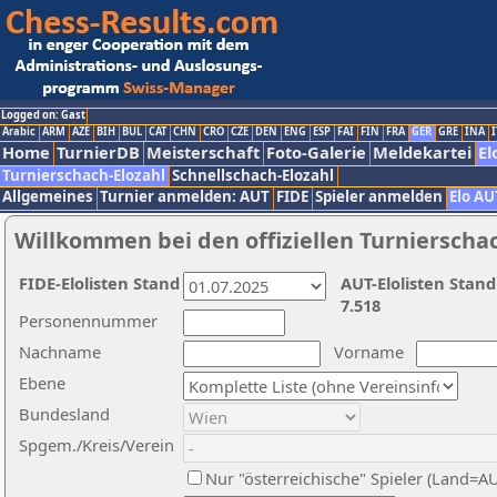
Logged on: Gast
Arabic
ARM
AZE
BIH
BUL
CAT
CHN
CRO
CZE
DEN
ENG
ESP
FAI
FIN
FRA
GER
GRE
INA
I
Home
TurnierDB
Meisterschaft
Foto-Galerie
Meldekartei
El
Turnierschach-Elozahl
Schnellschach-Elozahl
Allgemeines
Turnier anmelden: AUT
FIDE
Spieler anmelden
Elo AU
Willkommen bei den offiziellen Turnierscha
FIDE-Elolisten Stand
AUT-Elolisten Stand
7.518
Personennummer
Nachname
Vorname
Ebene
Bundesland
Spgem./Kreis/Verein
Nur "österreichische" Spieler (Land=A