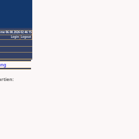
ime 06.08.2026 02:46:15
Login
Logout
artien: