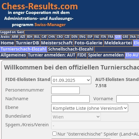
Logged on: Gast
Arabic
ARM
AZE
BIH
BUL
CAT
CHN
CRO
CZE
DEN
ENG
ESP
FAI
FIN
FRA
GER
GRE
INA
I
Home
TurnierDB
Meisterschaft
Foto-Galerie
Meldekartei
El
Turnierschach-Elozahl
Schnellschach-Elozahl
Allgemeines
Turnier anmelden: AUT
FIDE
Spieler anmelden
Elo AU
Willkommen bei den offiziellen Turnierscha
FIDE-Elolisten Stand
AUT-Elolisten Stand
7.518
Personennummer
Nachname
Vorname
Ebene
Bundesland
Spgem./Kreis/Verein
Nur "österreichische" Spieler (Land=A