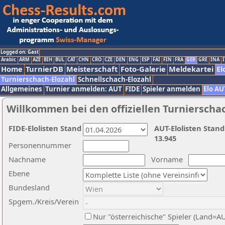
Logged on: Gast
Arabic
ARM
AZE
BIH
BUL
CAT
CHN
CRO
CZE
DEN
ENG
ESP
FAI
FIN
FRA
GER
GRE
INA
I
Home
TurnierDB
Meisterschaft
Foto-Galerie
Meldekartei
El
Turnierschach-Elozahl
Schnellschach-Elozahl
Allgemeines
Turnier anmelden: AUT
FIDE
Spieler anmelden
Elo AU
Willkommen bei den offiziellen Turnierscha
FIDE-Elolisten Stand
AUT-Elolisten Stand
13.945
Personennummer
Nachname
Vorname
Ebene
Bundesland
Spgem./Kreis/Verein
Nur "österreichische" Spieler (Land=A