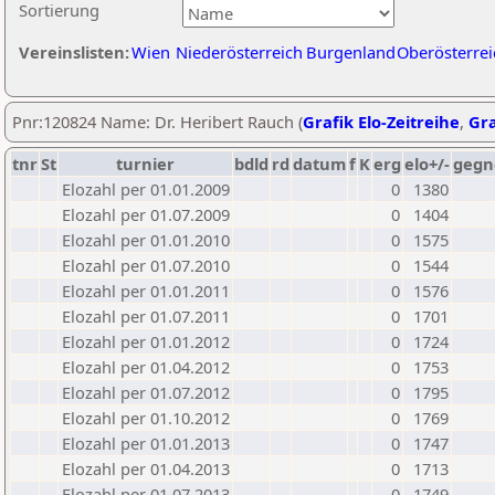
Sortierung
Vereinslisten:
Wien
Niederösterreich
Burgenland
Oberösterrei
Pnr:120824 Name: Dr. Heribert Rauch (
Grafik Elo-Zeitreihe
,
Gra
tnr
St
turnier
bdld
rd
datum
f
K
erg
elo+/-
gegn
Elozahl per 01.01.2009
0
1380
Elozahl per 01.07.2009
0
1404
Elozahl per 01.01.2010
0
1575
Elozahl per 01.07.2010
0
1544
Elozahl per 01.01.2011
0
1576
Elozahl per 01.07.2011
0
1701
Elozahl per 01.01.2012
0
1724
Elozahl per 01.04.2012
0
1753
Elozahl per 01.07.2012
0
1795
Elozahl per 01.10.2012
0
1769
Elozahl per 01.01.2013
0
1747
Elozahl per 01.04.2013
0
1713
Elozahl per 01.07.2013
0
1749