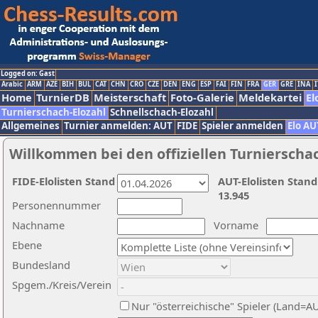
Logged on: Gast
Arabic
ARM
AZE
BIH
BUL
CAT
CHN
CRO
CZE
DEN
ENG
ESP
FAI
FIN
FRA
GER
GRE
INA
I
Home
TurnierDB
Meisterschaft
Foto-Galerie
Meldekartei
El
Turnierschach-Elozahl
Schnellschach-Elozahl
Allgemeines
Turnier anmelden: AUT
FIDE
Spieler anmelden
Elo AU
Willkommen bei den offiziellen Turnierscha
FIDE-Elolisten Stand
AUT-Elolisten Stand
13.945
Personennummer
Nachname
Vorname
Ebene
Bundesland
Spgem./Kreis/Verein
Nur "österreichische" Spieler (Land=A