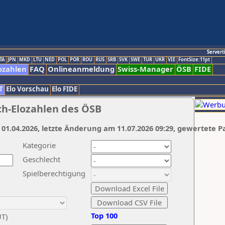
Servert
TA
JPN
MKD
LTU
NED
POL
POR
ROU
RUS
SRB
SVK
SWE
TUR
UKR
VIE
FontSize:11pt
ozahlen
FAQ
Onlineanmeldung
Swiss-Manager
ÖSB
FIDE
T
Elo Vorschau
Elo FIDE
ch-Elozahlen des ÖSB
 01.04.2026, letzte Änderung am 11.07.2026 09:29, gewertete P
Kategorie
Geschlecht
Spielberechtigung
Top 100
UT)