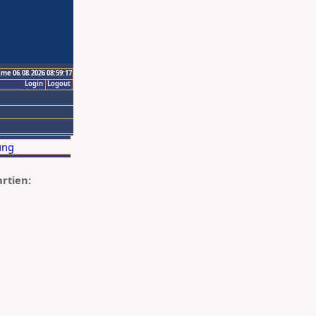
ime 06.08.2026 08:59:17
Login
Logout
artien: