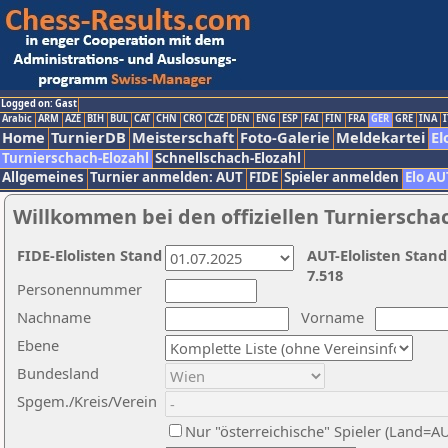
Logged on: Gast
Arabic
ARM
AZE
BIH
BUL
CAT
CHN
CRO
CZE
DEN
ENG
ESP
FAI
FIN
FRA
GER
GRE
INA
I
Home
TurnierDB
Meisterschaft
Foto-Galerie
Meldekartei
El
Turnierschach-Elozahl
Schnellschach-Elozahl
Allgemeines
Turnier anmelden: AUT
FIDE
Spieler anmelden
Elo AU
Willkommen bei den offiziellen Turnierscha
FIDE-Elolisten Stand
AUT-Elolisten Stand
7.518
Personennummer
Nachname
Vorname
Ebene
Bundesland
Spgem./Kreis/Verein
Nur "österreichische" Spieler (Land=A