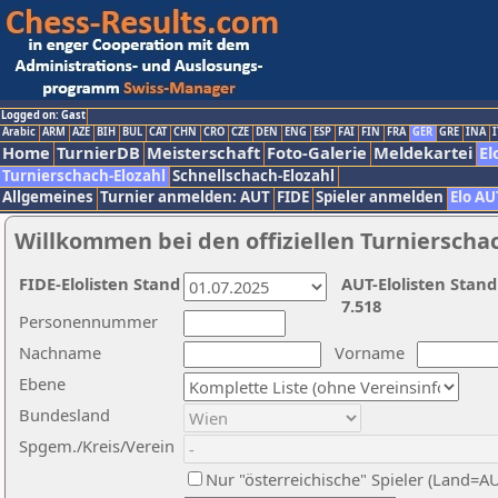
Logged on: Gast
Arabic
ARM
AZE
BIH
BUL
CAT
CHN
CRO
CZE
DEN
ENG
ESP
FAI
FIN
FRA
GER
GRE
INA
I
Home
TurnierDB
Meisterschaft
Foto-Galerie
Meldekartei
El
Turnierschach-Elozahl
Schnellschach-Elozahl
Allgemeines
Turnier anmelden: AUT
FIDE
Spieler anmelden
Elo AU
Willkommen bei den offiziellen Turnierscha
FIDE-Elolisten Stand
AUT-Elolisten Stand
7.518
Personennummer
Nachname
Vorname
Ebene
Bundesland
Spgem./Kreis/Verein
Nur "österreichische" Spieler (Land=A