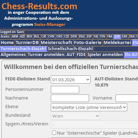
Logged on: Gast
Arabic
ARM
AZE
BIH
BUL
CAT
CHN
CRO
CZE
DEN
ENG
ESP
FAI
FIN
FRA
GER
GRE
INA
I
Home
TurnierDB
Meisterschaft
Foto-Galerie
Meldekartei
El
Turnierschach-Elozahl
Schnellschach-Elozahl
Allgemeines
Turnier anmelden: AUT
FIDE
Spieler anmelden
Elo AU
Willkommen bei den offiziellen Turnierscha
FIDE-Elolisten Stand
AUT-Elolisten Stand
10.879
Personennummer
Nachname
Vorname
Ebene
Bundesland
Spgem./Kreis/Verein
Nur "österreichische" Spieler (Land=A