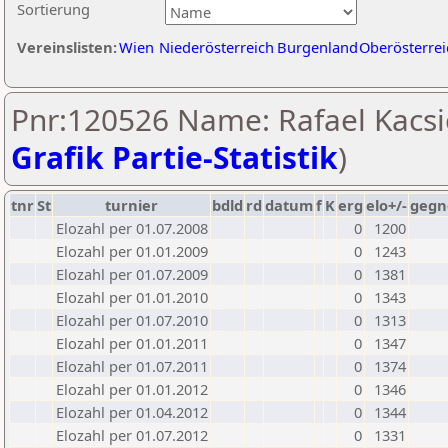
Sortierung
Vereinslisten:
Wien
Niederösterreich
Burgenland
Oberösterrei
Pnr:120526 Name: Rafael Kacsic
Grafik Partie-Statistik
)
tnr
St
turnier
bdld
rd
datum
f
K
erg
elo+/-
gegn
Elozahl per 01.07.2008
0
1200
Elozahl per 01.01.2009
0
1243
Elozahl per 01.07.2009
0
1381
Elozahl per 01.01.2010
0
1343
Elozahl per 01.07.2010
0
1313
Elozahl per 01.01.2011
0
1347
Elozahl per 01.07.2011
0
1374
Elozahl per 01.01.2012
0
1346
Elozahl per 01.04.2012
0
1344
Elozahl per 01.07.2012
0
1331