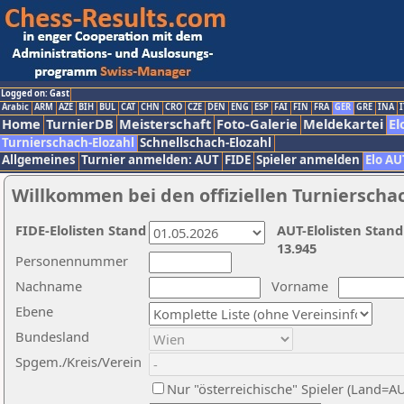
Logged on: Gast
Arabic
ARM
AZE
BIH
BUL
CAT
CHN
CRO
CZE
DEN
ENG
ESP
FAI
FIN
FRA
GER
GRE
INA
I
Home
TurnierDB
Meisterschaft
Foto-Galerie
Meldekartei
El
Turnierschach-Elozahl
Schnellschach-Elozahl
Allgemeines
Turnier anmelden: AUT
FIDE
Spieler anmelden
Elo AU
Willkommen bei den offiziellen Turnierscha
FIDE-Elolisten Stand
AUT-Elolisten Stand
13.945
Personennummer
Nachname
Vorname
Ebene
Bundesland
Spgem./Kreis/Verein
Nur "österreichische" Spieler (Land=A