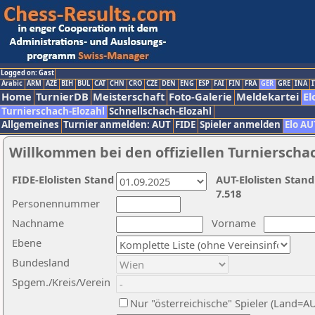
Logged on: Gast
Arabic
ARM
AZE
BIH
BUL
CAT
CHN
CRO
CZE
DEN
ENG
ESP
FAI
FIN
FRA
GER
GRE
INA
I
Home
TurnierDB
Meisterschaft
Foto-Galerie
Meldekartei
El
Turnierschach-Elozahl
Schnellschach-Elozahl
Allgemeines
Turnier anmelden: AUT
FIDE
Spieler anmelden
Elo AU
Willkommen bei den offiziellen Turnierscha
FIDE-Elolisten Stand
AUT-Elolisten Stand
7.518
Personennummer
Nachname
Vorname
Ebene
Bundesland
Spgem./Kreis/Verein
Nur "österreichische" Spieler (Land=A