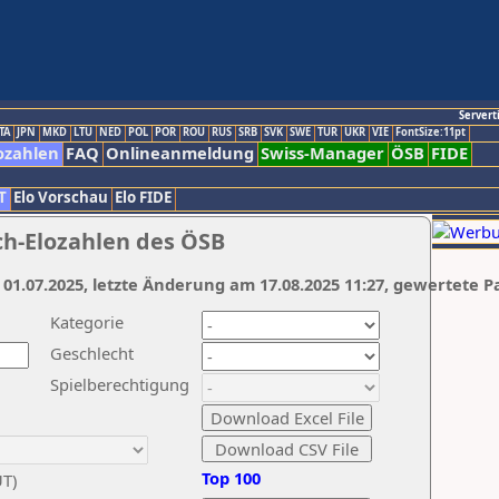
Servert
TA
JPN
MKD
LTU
NED
POL
POR
ROU
RUS
SRB
SVK
SWE
TUR
UKR
VIE
FontSize:11pt
ozahlen
FAQ
Onlineanmeldung
Swiss-Manager
ÖSB
FIDE
T
Elo Vorschau
Elo FIDE
ch-Elozahlen des ÖSB
 01.07.2025, letzte Änderung am 17.08.2025 11:27, gewertete P
Kategorie
Geschlecht
Spielberechtigung
Top 100
UT)