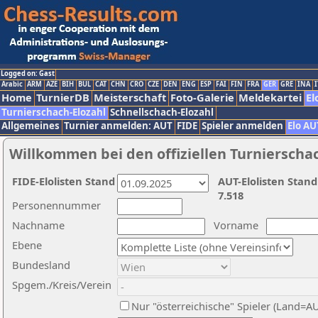
Logged on: Gast
Arabic
ARM
AZE
BIH
BUL
CAT
CHN
CRO
CZE
DEN
ENG
ESP
FAI
FIN
FRA
GER
GRE
INA
I
Home
TurnierDB
Meisterschaft
Foto-Galerie
Meldekartei
El
Turnierschach-Elozahl
Schnellschach-Elozahl
Allgemeines
Turnier anmelden: AUT
FIDE
Spieler anmelden
Elo AU
Willkommen bei den offiziellen Turnierscha
FIDE-Elolisten Stand
AUT-Elolisten Stand
7.518
Personennummer
Nachname
Vorname
Ebene
Bundesland
Spgem./Kreis/Verein
Nur "österreichische" Spieler (Land=A