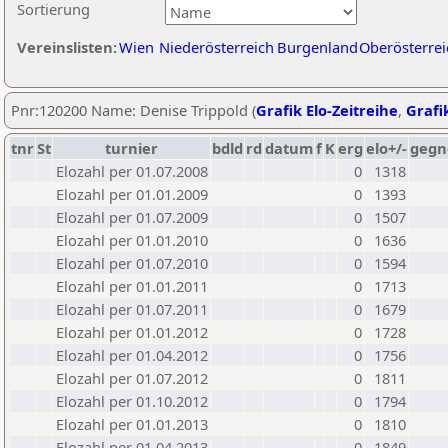
Sortierung
Vereinslisten:
Wien
Niederösterreich
Burgenland
Oberösterrei
Pnr:120200 Name: Denise Trippold (
Grafik Elo-Zeitreihe
,
Grafik
tnr
St
turnier
bdld
rd
datum
f
K
erg
elo+/-
gegn
Elozahl per 01.07.2008
0
1318
Elozahl per 01.01.2009
0
1393
Elozahl per 01.07.2009
0
1507
Elozahl per 01.01.2010
0
1636
Elozahl per 01.07.2010
0
1594
Elozahl per 01.01.2011
0
1713
Elozahl per 01.07.2011
0
1679
Elozahl per 01.01.2012
0
1728
Elozahl per 01.04.2012
0
1756
Elozahl per 01.07.2012
0
1811
Elozahl per 01.10.2012
0
1794
Elozahl per 01.01.2013
0
1810
Elozahl per 01.04.2013
0
1849