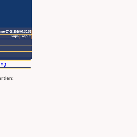
ime 07.08.2026 01:30:56
Login
Logout
artien: