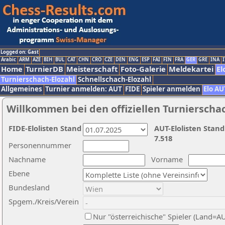
Logged on: Gast
Arabic
ARM
AZE
BIH
BUL
CAT
CHN
CRO
CZE
DEN
ENG
ESP
FAI
FIN
FRA
GER
GRE
INA
I
Home
TurnierDB
Meisterschaft
Foto-Galerie
Meldekartei
El
Turnierschach-Elozahl
Schnellschach-Elozahl
Allgemeines
Turnier anmelden: AUT
FIDE
Spieler anmelden
Elo AU
Willkommen bei den offiziellen Turnierscha
FIDE-Elolisten Stand
AUT-Elolisten Stand
7.518
Personennummer
Nachname
Vorname
Ebene
Bundesland
Spgem./Kreis/Verein
Nur "österreichische" Spieler (Land=A