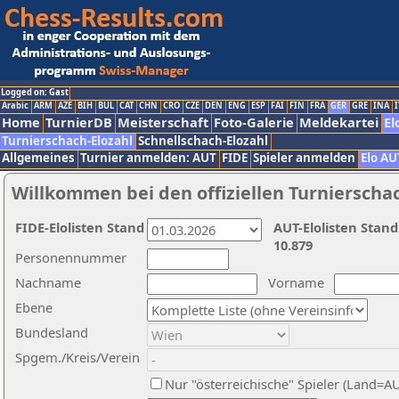
Logged on: Gast
Arabic
ARM
AZE
BIH
BUL
CAT
CHN
CRO
CZE
DEN
ENG
ESP
FAI
FIN
FRA
GER
GRE
INA
I
Home
TurnierDB
Meisterschaft
Foto-Galerie
Meldekartei
El
Turnierschach-Elozahl
Schnellschach-Elozahl
Allgemeines
Turnier anmelden: AUT
FIDE
Spieler anmelden
Elo AU
Willkommen bei den offiziellen Turnierscha
FIDE-Elolisten Stand
AUT-Elolisten Stand
10.879
Personennummer
Nachname
Vorname
Ebene
Bundesland
Spgem./Kreis/Verein
Nur "österreichische" Spieler (Land=A