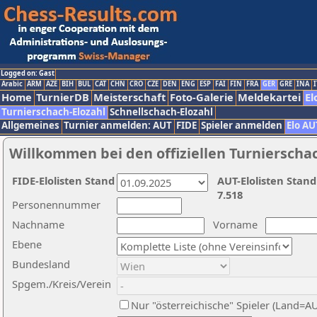
Logged on: Gast
Arabic
ARM
AZE
BIH
BUL
CAT
CHN
CRO
CZE
DEN
ENG
ESP
FAI
FIN
FRA
GER
GRE
INA
I
Home
TurnierDB
Meisterschaft
Foto-Galerie
Meldekartei
El
Turnierschach-Elozahl
Schnellschach-Elozahl
Allgemeines
Turnier anmelden: AUT
FIDE
Spieler anmelden
Elo AU
Willkommen bei den offiziellen Turnierscha
FIDE-Elolisten Stand
AUT-Elolisten Stand
7.518
Personennummer
Nachname
Vorname
Ebene
Bundesland
Spgem./Kreis/Verein
Nur "österreichische" Spieler (Land=A