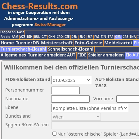
Logged on: Gast
Arabic
ARM
AZE
BIH
BUL
CAT
CHN
CRO
CZE
DEN
ENG
ESP
FAI
FIN
FRA
GER
GRE
INA
I
Home
TurnierDB
Meisterschaft
Foto-Galerie
Meldekartei
El
Turnierschach-Elozahl
Schnellschach-Elozahl
Allgemeines
Turnier anmelden: AUT
FIDE
Spieler anmelden
Elo AU
Willkommen bei den offiziellen Turnierscha
FIDE-Elolisten Stand
AUT-Elolisten Stand
7.518
Personennummer
Nachname
Vorname
Ebene
Bundesland
Spgem./Kreis/Verein
Nur "österreichische" Spieler (Land=A