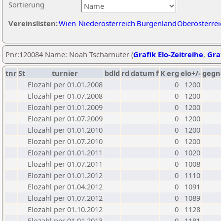
Sortierung
Vereinslisten:
Wien
Niederösterreich
Burgenland
Oberösterrei
Pnr:120084 Name: Noah Tscharnuter (
Grafik Elo-Zeitreihe
,
Graf
tnr
St
turnier
bdld
rd
datum
f
K
erg
elo+/-
gegn
Elozahl per 01.01.2008
0
1200
Elozahl per 01.07.2008
0
1200
Elozahl per 01.01.2009
0
1200
Elozahl per 01.07.2009
0
1200
Elozahl per 01.01.2010
0
1200
Elozahl per 01.07.2010
0
1200
Elozahl per 01.01.2011
0
1020
Elozahl per 01.07.2011
0
1008
Elozahl per 01.01.2012
0
1110
Elozahl per 01.04.2012
0
1091
Elozahl per 01.07.2012
0
1089
Elozahl per 01.10.2012
0
1128
Elozahl per 01.01.2013
0
1181