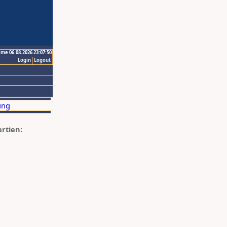
ime 06.08.2026 23:07:50
Login
Logout
artien: