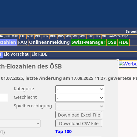
Servert
TA
JPN
MKD
LTU
NED
POL
POR
ROU
RUS
SRB
SVK
SWE
TUR
UKR
VIE
FontSize:11pt
ozahlen
FAQ
Onlineanmeldung
Swiss-Manager
ÖSB
FIDE
T
Elo Vorschau
Elo FIDE
ch-Elozahlen des ÖSB
 01.07.2025, letzte Änderung am 17.08.2025 11:27, gewertete P
Kategorie
Geschlecht
Spielberechtigung
Top 100
UT)