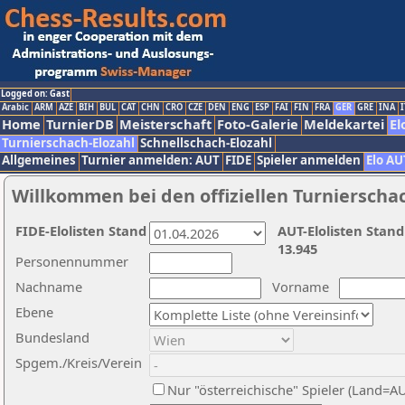
Logged on: Gast
Arabic
ARM
AZE
BIH
BUL
CAT
CHN
CRO
CZE
DEN
ENG
ESP
FAI
FIN
FRA
GER
GRE
INA
I
Home
TurnierDB
Meisterschaft
Foto-Galerie
Meldekartei
El
Turnierschach-Elozahl
Schnellschach-Elozahl
Allgemeines
Turnier anmelden: AUT
FIDE
Spieler anmelden
Elo AU
Willkommen bei den offiziellen Turnierscha
FIDE-Elolisten Stand
AUT-Elolisten Stand
13.945
Personennummer
Nachname
Vorname
Ebene
Bundesland
Spgem./Kreis/Verein
Nur "österreichische" Spieler (Land=A