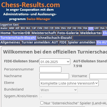
Logged on: Gast
Arabic
ARM
AZE
BIH
BUL
CAT
CHN
CRO
CZE
DEN
ENG
ESP
FAI
FIN
FRA
GER
GRE
INA
I
Home
TurnierDB
Meisterschaft
Foto-Galerie
Meldekartei
El
Turnierschach-Elozahl
Schnellschach-Elozahl
Allgemeines
Turnier anmelden: AUT
FIDE
Spieler anmelden
Elo AU
Willkommen bei den offiziellen Turnierscha
FIDE-Elolisten Stand
AUT-Elolisten Stand
7.518
Personennummer
Nachname
Vorname
Ebene
Bundesland
Spgem./Kreis/Verein
Nur "österreichische" Spieler (Land=A