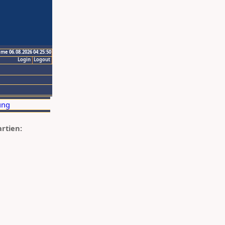
ime 06.08.2026 04:25:50
Login
Logout
artien: