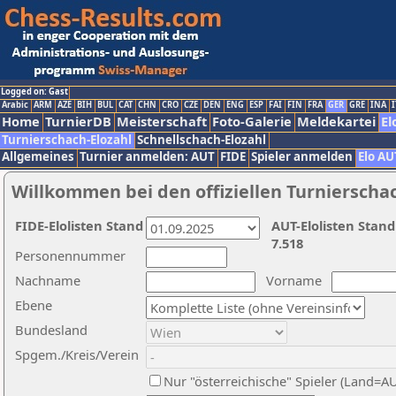
Logged on: Gast
Arabic
ARM
AZE
BIH
BUL
CAT
CHN
CRO
CZE
DEN
ENG
ESP
FAI
FIN
FRA
GER
GRE
INA
I
Home
TurnierDB
Meisterschaft
Foto-Galerie
Meldekartei
El
Turnierschach-Elozahl
Schnellschach-Elozahl
Allgemeines
Turnier anmelden: AUT
FIDE
Spieler anmelden
Elo AU
Willkommen bei den offiziellen Turnierscha
FIDE-Elolisten Stand
AUT-Elolisten Stand
7.518
Personennummer
Nachname
Vorname
Ebene
Bundesland
Spgem./Kreis/Verein
Nur "österreichische" Spieler (Land=A