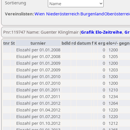
Sortierung
Vereinslisten:
Wien
Niederösterreich
Burgenland
Oberösterrei
Pnr:119747 Name: Guenter Klinglmair (
Grafik Elo-Zeitreihe
,
Gr
tnr
St
turnier
bdld
rd
datum
f
K
erg
elo+/-
gegn
Elozahl per 01.01.2008
0
1200
Elozahl per 01.07.2008
0
1205
Elozahl per 01.01.2009
0
1200
Elozahl per 01.07.2009
0
1203
Elozahl per 01.01.2010
0
1200
Elozahl per 01.07.2010
0
1200
Elozahl per 01.01.2011
0
1210
Elozahl per 01.07.2011
0
1234
Elozahl per 01.01.2012
0
1264
Elozahl per 01.04.2012
0
1220
Elozahl per 01.07.2012
0
1220
Elozahl per 01.10.2012
0
1212
Elozahl per 01.01.2013
0
1265