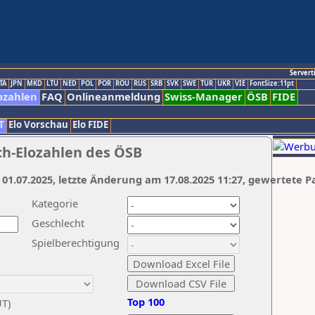
Servert
TA
JPN
MKD
LTU
NED
POL
POR
ROU
RUS
SRB
SVK
SWE
TUR
UKR
VIE
FontSize:11pt
ozahlen
FAQ
Onlineanmeldung
Swiss-Manager
ÖSB
FIDE
T
Elo Vorschau
Elo FIDE
ch-Elozahlen des ÖSB
 01.07.2025, letzte Änderung am 17.08.2025 11:27, gewertete P
Kategorie
Geschlecht
Spielberechtigung
Top 100
UT)