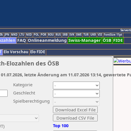
Servert
TA
JPN
MKD
LTU
NED
POL
POR
ROU
RUS
SRB
SVK
SWE
TUR
UKR
VIE
FontSize:11pt
ozahlen
FAQ
Onlineanmeldung
Swiss-Manager
ÖSB
FIDE
T
Elo Vorschau
Elo FIDE
ch-Elozahlen des ÖSB
 01.07.2026, letzte Änderung am 11.07.2026 13:14, gewertete P
Kategorie
Geschlecht
Spielberechtigung
Top 100
UT)