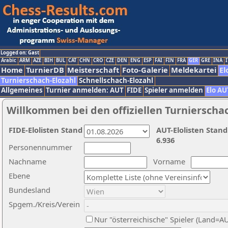
Logged on: Gast
Arabic
ARM
AZE
BIH
BUL
CAT
CHN
CRO
CZE
DEN
ENG
ESP
FAI
FIN
FRA
GER
GRE
INA
I
Home
TurnierDB
Meisterschaft
Foto-Galerie
Meldekartei
El
Turnierschach-Elozahl
Schnellschach-Elozahl
Allgemeines
Turnier anmelden: AUT
FIDE
Spieler anmelden
Elo AU
Willkommen bei den offiziellen Turnierscha
FIDE-Elolisten Stand
AUT-Elolisten Stand
6.936
Personennummer
Nachname
Vorname
Ebene
Bundesland
Spgem./Kreis/Verein
Nur "österreichische" Spieler (Land=A