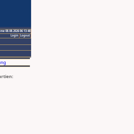
ime 08.08.2026 06:13:48
Login
Logout
artien: