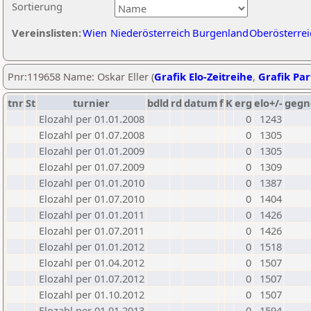
Sortierung
Vereinslisten:
Wien
Niederösterreich
Burgenland
Oberösterrei
Pnr:119658 Name: Oskar Eller (
Grafik Elo-Zeitreihe
,
Grafik Part
tnr
St
turnier
bdld
rd
datum
f
K
erg
elo+/-
gegn
Elozahl per 01.01.2008
0
1243
Elozahl per 01.07.2008
0
1305
Elozahl per 01.01.2009
0
1305
Elozahl per 01.07.2009
0
1309
Elozahl per 01.01.2010
0
1387
Elozahl per 01.07.2010
0
1404
Elozahl per 01.01.2011
0
1426
Elozahl per 01.07.2011
0
1426
Elozahl per 01.01.2012
0
1518
Elozahl per 01.04.2012
0
1507
Elozahl per 01.07.2012
0
1507
Elozahl per 01.10.2012
0
1507
Elozahl per 01.01.2013
0
1594