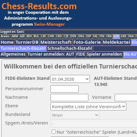
Logged on: Gast
Arabic
ARM
AZE
BIH
BUL
CAT
CHN
CRO
CZE
DEN
ENG
ESP
FAI
FIN
FRA
GER
GRE
INA
I
Home
TurnierDB
Meisterschaft
Foto-Galerie
Meldekartei
El
Turnierschach-Elozahl
Schnellschach-Elozahl
Allgemeines
Turnier anmelden: AUT
FIDE
Spieler anmelden
Elo AU
Willkommen bei den offiziellen Turnierscha
FIDE-Elolisten Stand
AUT-Elolisten Stand
13.945
Personennummer
Nachname
Vorname
Ebene
Bundesland
Spgem./Kreis/Verein
Nur "österreichische" Spieler (Land=A