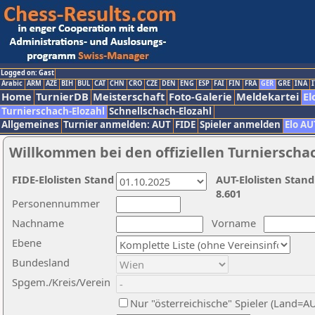
Logged on: Gast
Arabic
ARM
AZE
BIH
BUL
CAT
CHN
CRO
CZE
DEN
ENG
ESP
FAI
FIN
FRA
GER
GRE
INA
I
Home
TurnierDB
Meisterschaft
Foto-Galerie
Meldekartei
El
Turnierschach-Elozahl
Schnellschach-Elozahl
Allgemeines
Turnier anmelden: AUT
FIDE
Spieler anmelden
Elo AU
Willkommen bei den offiziellen Turnierscha
FIDE-Elolisten Stand
AUT-Elolisten Stand
8.601
Personennummer
Nachname
Vorname
Ebene
Bundesland
Spgem./Kreis/Verein
Nur "österreichische" Spieler (Land=A