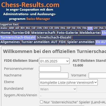
Logged on: Gast
Arabic
ARM
AZE
BIH
BUL
CAT
CHN
CRO
CZE
DEN
ENG
ESP
FAI
FIN
FRA
GER
GRE
INA
I
Home
TurnierDB
Meisterschaft
Foto-Galerie
Meldekartei
El
Turnierschach-Elozahl
Schnellschach-Elozahl
Allgemeines
Turnier anmelden: AUT
FIDE
Spieler anmelden
Elo AU
Willkommen bei den offiziellen Turnierscha
FIDE-Elolisten Stand
AUT-Elolisten Stand
13.600
Personennummer
Nachname
Vorname
Ebene
Bundesland
Spgem./Kreis/Verein
Nur "österreichische" Spieler (Land=A