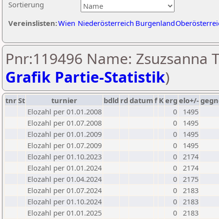
Sortierung
Vereinslisten:
Wien
Niederösterreich
Burgenland
Oberösterrei
Pnr:119496 Name: Zsuzsanna T
Grafik Partie-Statistik
)
tnr
St
turnier
bdld
rd
datum
f
K
erg
elo+/-
gegn
Elozahl per 01.01.2008
0
1495
Elozahl per 01.07.2008
0
1495
Elozahl per 01.01.2009
0
1495
Elozahl per 01.07.2009
0
1495
Elozahl per 01.10.2023
0
2174
Elozahl per 01.01.2024
0
2174
Elozahl per 01.04.2024
0
2175
Elozahl per 01.07.2024
0
2183
Elozahl per 01.10.2024
0
2183
Elozahl per 01.01.2025
0
2183