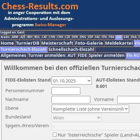
Logged on: Gast
Arabic
ARM
AZE
BIH
BUL
CAT
CHN
CRO
CZE
DEN
ENG
ESP
FAI
FIN
FRA
GER
GRE
INA
I
Home
TurnierDB
Meisterschaft
Foto-Galerie
Meldekartei
El
Turnierschach-Elozahl
Schnellschach-Elozahl
Allgemeines
Turnier anmelden: AUT
FIDE
Spieler anmelden
Elo AU
Willkommen bei den offiziellen Turnierscha
FIDE-Elolisten Stand
AUT-Elolisten Stand
8.601
Personennummer
Nachname
Vorname
Ebene
Bundesland
Spgem./Kreis/Verein
Nur "österreichische" Spieler (Land=A