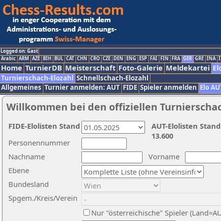
Logged on: Gast
Arabic
ARM
AZE
BIH
BUL
CAT
CHN
CRO
CZE
DEN
ENG
ESP
FAI
FIN
FRA
GER
GRE
INA
I
Home
TurnierDB
Meisterschaft
Foto-Galerie
Meldekartei
El
Turnierschach-Elozahl
Schnellschach-Elozahl
Allgemeines
Turnier anmelden: AUT
FIDE
Spieler anmelden
Elo AU
Willkommen bei den offiziellen Turnierscha
FIDE-Elolisten Stand
AUT-Elolisten Stand
13.600
Personennummer
Nachname
Vorname
Ebene
Bundesland
Spgem./Kreis/Verein
Nur "österreichische" Spieler (Land=A