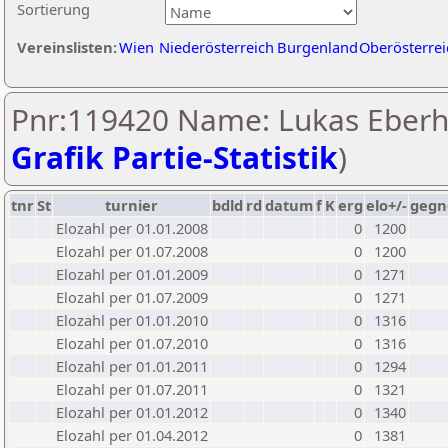
Sortierung
Vereinslisten:
Wien
Niederösterreich
Burgenland
Oberösterrei
Pnr:119420 Name: Lukas Eberha
Grafik Partie-Statistik
)
tnr
St
turnier
bdld
rd
datum
f
K
erg
elo+/-
gegn
Elozahl per 01.01.2008
0
1200
Elozahl per 01.07.2008
0
1200
Elozahl per 01.01.2009
0
1271
Elozahl per 01.07.2009
0
1271
Elozahl per 01.01.2010
0
1316
Elozahl per 01.07.2010
0
1316
Elozahl per 01.01.2011
0
1294
Elozahl per 01.07.2011
0
1321
Elozahl per 01.01.2012
0
1340
Elozahl per 01.04.2012
0
1381