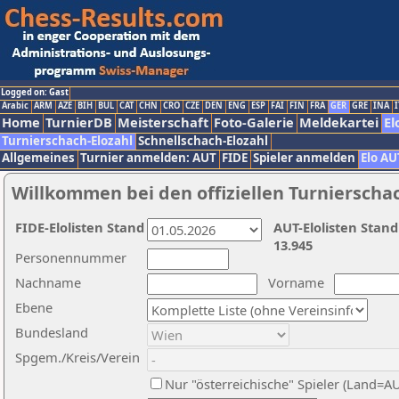
Logged on: Gast
Arabic
ARM
AZE
BIH
BUL
CAT
CHN
CRO
CZE
DEN
ENG
ESP
FAI
FIN
FRA
GER
GRE
INA
I
Home
TurnierDB
Meisterschaft
Foto-Galerie
Meldekartei
El
Turnierschach-Elozahl
Schnellschach-Elozahl
Allgemeines
Turnier anmelden: AUT
FIDE
Spieler anmelden
Elo AU
Willkommen bei den offiziellen Turnierscha
FIDE-Elolisten Stand
AUT-Elolisten Stand
13.945
Personennummer
Nachname
Vorname
Ebene
Bundesland
Spgem./Kreis/Verein
Nur "österreichische" Spieler (Land=A