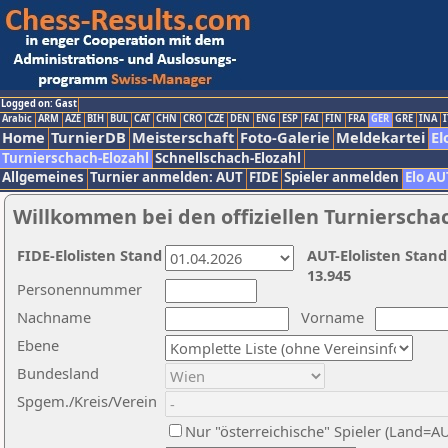
Logged on: Gast
Arabic
ARM
AZE
BIH
BUL
CAT
CHN
CRO
CZE
DEN
ENG
ESP
FAI
FIN
FRA
GER
GRE
INA
I
Home
TurnierDB
Meisterschaft
Foto-Galerie
Meldekartei
El
Turnierschach-Elozahl
Schnellschach-Elozahl
Allgemeines
Turnier anmelden: AUT
FIDE
Spieler anmelden
Elo AU
Willkommen bei den offiziellen Turnierscha
FIDE-Elolisten Stand
AUT-Elolisten Stand
13.945
Personennummer
Nachname
Vorname
Ebene
Bundesland
Spgem./Kreis/Verein
Nur "österreichische" Spieler (Land=A