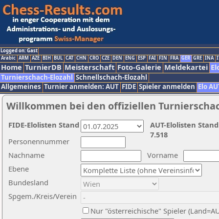
Logged on: Gast
Arabic
ARM
AZE
BIH
BUL
CAT
CHN
CRO
CZE
DEN
ENG
ESP
FAI
FIN
FRA
GER
GRE
INA
I
Home
TurnierDB
Meisterschaft
Foto-Galerie
Meldekartei
El
Turnierschach-Elozahl
Schnellschach-Elozahl
Allgemeines
Turnier anmelden: AUT
FIDE
Spieler anmelden
Elo AU
Willkommen bei den offiziellen Turnierscha
FIDE-Elolisten Stand
AUT-Elolisten Stand
7.518
Personennummer
Nachname
Vorname
Ebene
Bundesland
Spgem./Kreis/Verein
Nur "österreichische" Spieler (Land=A