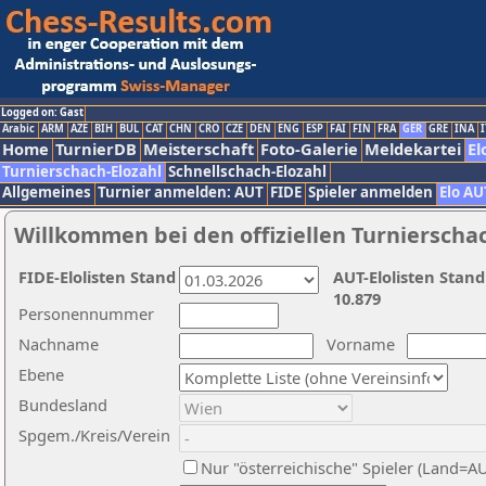
Logged on: Gast
Arabic
ARM
AZE
BIH
BUL
CAT
CHN
CRO
CZE
DEN
ENG
ESP
FAI
FIN
FRA
GER
GRE
INA
I
Home
TurnierDB
Meisterschaft
Foto-Galerie
Meldekartei
El
Turnierschach-Elozahl
Schnellschach-Elozahl
Allgemeines
Turnier anmelden: AUT
FIDE
Spieler anmelden
Elo AU
Willkommen bei den offiziellen Turnierscha
FIDE-Elolisten Stand
AUT-Elolisten Stand
10.879
Personennummer
Nachname
Vorname
Ebene
Bundesland
Spgem./Kreis/Verein
Nur "österreichische" Spieler (Land=A