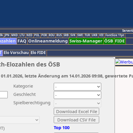
Servert
TA
JPN
MKD
LTU
NED
POL
POR
ROU
RUS
SRB
SVK
SWE
TUR
UKR
VIE
FontSize:11pt
ozahlen
FAQ
Onlineanmeldung
Swiss-Manager
ÖSB
FIDE
T
Elo Vorschau
Elo FIDE
ch-Elozahlen des ÖSB
 01.01.2026, letzte Änderung am 14.01.2026 09:08, gewertete P
Kategorie
Geschlecht
Spielberechtigung
Top 100
UT)