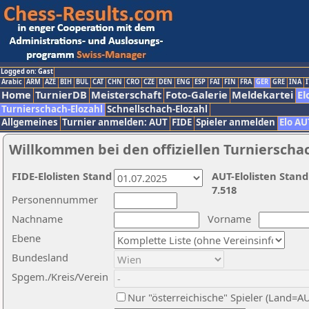
Logged on: Gast
Arabic
ARM
AZE
BIH
BUL
CAT
CHN
CRO
CZE
DEN
ENG
ESP
FAI
FIN
FRA
GER
GRE
INA
I
Home
TurnierDB
Meisterschaft
Foto-Galerie
Meldekartei
El
Turnierschach-Elozahl
Schnellschach-Elozahl
Allgemeines
Turnier anmelden: AUT
FIDE
Spieler anmelden
Elo AU
Willkommen bei den offiziellen Turnierscha
FIDE-Elolisten Stand
AUT-Elolisten Stand
7.518
Personennummer
Nachname
Vorname
Ebene
Bundesland
Spgem./Kreis/Verein
Nur "österreichische" Spieler (Land=A