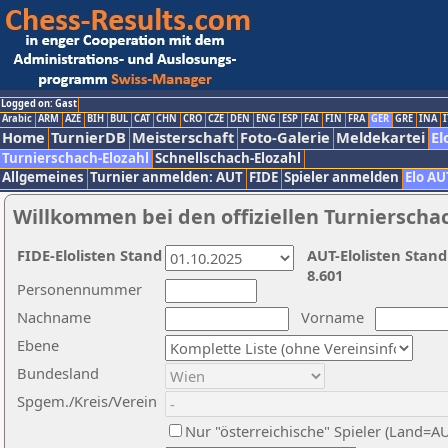
Logged on: Gast
Arabic
ARM
AZE
BIH
BUL
CAT
CHN
CRO
CZE
DEN
ENG
ESP
FAI
FIN
FRA
GER
GRE
INA
I
Home
TurnierDB
Meisterschaft
Foto-Galerie
Meldekartei
El
Turnierschach-Elozahl
Schnellschach-Elozahl
Allgemeines
Turnier anmelden: AUT
FIDE
Spieler anmelden
Elo AU
Willkommen bei den offiziellen Turnierscha
FIDE-Elolisten Stand
AUT-Elolisten Stand
8.601
Personennummer
Nachname
Vorname
Ebene
Bundesland
Spgem./Kreis/Verein
Nur "österreichische" Spieler (Land=A