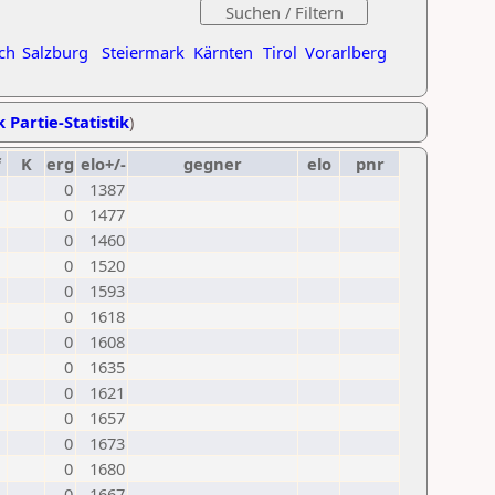
ch
Salzburg
Steiermark
Kärnten
Tirol
Vorarlberg
k Partie-Statistik
)
f
K
erg
elo+/-
gegner
elo
pnr
0
1387
0
1477
0
1460
0
1520
0
1593
0
1618
0
1608
0
1635
0
1621
0
1657
0
1673
0
1680
0
1667