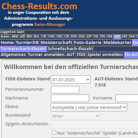
Logged on: Gast
Arabic
ARM
AZE
BIH
BUL
CAT
CHN
CRO
CZE
DEN
ENG
ESP
FAI
FIN
FRA
GER
GRE
INA
I
Home
TurnierDB
Meisterschaft
Foto-Galerie
Meldekartei
El
Turnierschach-Elozahl
Schnellschach-Elozahl
Allgemeines
Turnier anmelden: AUT
FIDE
Spieler anmelden
Elo AU
Willkommen bei den offiziellen Turnierscha
FIDE-Elolisten Stand
AUT-Elolisten Stand
7.518
Personennummer
Nachname
Vorname
Ebene
Bundesland
Spgem./Kreis/Verein
Nur "österreichische" Spieler (Land=A