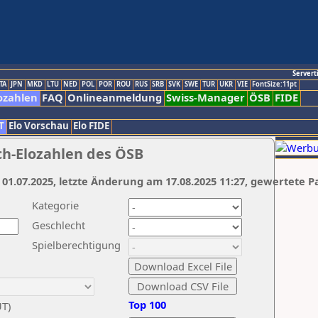
Servert
TA
JPN
MKD
LTU
NED
POL
POR
ROU
RUS
SRB
SVK
SWE
TUR
UKR
VIE
FontSize:11pt
ozahlen
FAQ
Onlineanmeldung
Swiss-Manager
ÖSB
FIDE
T
Elo Vorschau
Elo FIDE
ch-Elozahlen des ÖSB
 01.07.2025, letzte Änderung am 17.08.2025 11:27, gewertete P
Kategorie
Geschlecht
Spielberechtigung
Top 100
UT)