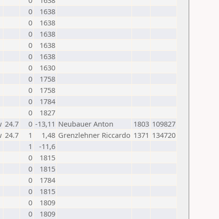
0
1638
0
1638
0
1638
0
1638
0
1638
0
1638
0
1630
0
1758
0
1758
0
1784
0
1827
w
24.7
0
-13,11
Neubauer Anton
1803
109827
w
24.7
1
1,48
Grenzlehner Riccardo
1371
134720
1
-11,6
0
1815
0
1815
0
1784
0
1815
0
1809
0
1809