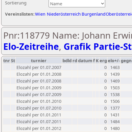
Sortierung
Vereinslisten:
Wien
Niederösterreich
Burgenland
Oberösterrei
Pnr:118779 Name: Johann Erwin
Elo-Zeitreihe
,
Grafik Partie-St
tnr
St
turnier
bdld
rd
datum
f
K
erg
elo+/-
gegn
Elozahl per 01.07.2007
0
1463
Elozahl per 01.01.2008
0
1439
Elozahl per 01.07.2008
0
1469
Elozahl per 01.01.2009
0
1503
Elozahl per 01.07.2009
0
1538
Elozahl per 01.01.2010
0
1506
Elozahl per 01.07.2010
0
1377
Elozahl per 01.01.2011
0
1431
Elozahl per 01.07.2011
0
1484
Elozahl per 01.01.2012
0
1480