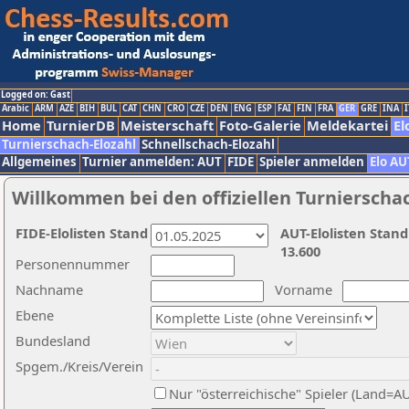
Logged on: Gast
Arabic
ARM
AZE
BIH
BUL
CAT
CHN
CRO
CZE
DEN
ENG
ESP
FAI
FIN
FRA
GER
GRE
INA
I
Home
TurnierDB
Meisterschaft
Foto-Galerie
Meldekartei
El
Turnierschach-Elozahl
Schnellschach-Elozahl
Allgemeines
Turnier anmelden: AUT
FIDE
Spieler anmelden
Elo AU
Willkommen bei den offiziellen Turnierscha
FIDE-Elolisten Stand
AUT-Elolisten Stand
13.600
Personennummer
Nachname
Vorname
Ebene
Bundesland
Spgem./Kreis/Verein
Nur "österreichische" Spieler (Land=A