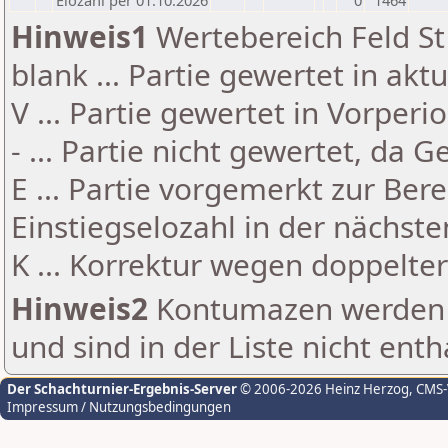
Elozahl per 01.10.2026
0
1464
Hinweis1
Wertebereich Feld St 
blank ... Partie gewertet in akt
V ... Partie gewertet in Vorperi
- ... Partie nicht gewertet, da 
E ... Partie vorgemerkt zur Be
Einstiegselozahl in der nächst
K ... Korrektur wegen doppelt
Hinweis2
Kontumazen werden g
und sind in der Liste nicht enth
Der Schachturnier-Ergebnis-Server
© 2006-2026 Heinz Herzog
, CMS
Impressum / Nutzungsbedingungen