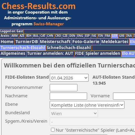
Logged on: Gast
Arabic
ARM
AZE
BIH
BUL
CAT
CHN
CRO
CZE
DEN
ENG
ESP
FAI
FIN
FRA
GER
GRE
INA
I
Home
TurnierDB
Meisterschaft
Foto-Galerie
Meldekartei
El
Turnierschach-Elozahl
Schnellschach-Elozahl
Allgemeines
Turnier anmelden: AUT
FIDE
Spieler anmelden
Elo AU
Willkommen bei den offiziellen Turnierscha
FIDE-Elolisten Stand
AUT-Elolisten Stand
13.945
Personennummer
Nachname
Vorname
Ebene
Bundesland
Spgem./Kreis/Verein
Nur "österreichische" Spieler (Land=A