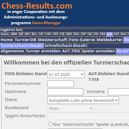
Logged on: Gast
Arabic
ARM
AZE
BIH
BUL
CAT
CHN
CRO
CZE
DEN
ENG
ESP
FAI
FIN
FRA
GER
GRE
INA
I
Home
TurnierDB
Meisterschaft
Foto-Galerie
Meldekartei
El
Turnierschach-Elozahl
Schnellschach-Elozahl
Allgemeines
Turnier anmelden: AUT
FIDE
Spieler anmelden
Elo AU
Willkommen bei den offiziellen Turnierscha
FIDE-Elolisten Stand
AUT-Elolisten Stand
7.518
Personennummer
Nachname
Vorname
Ebene
Bundesland
Spgem./Kreis/Verein
Nur "österreichische" Spieler (Land=A