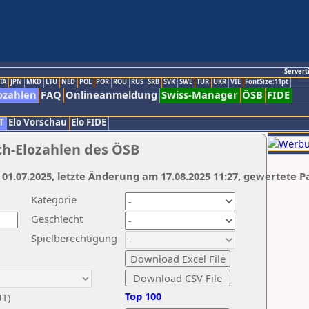
Servert
TA
JPN
MKD
LTU
NED
POL
POR
ROU
RUS
SRB
SVK
SWE
TUR
UKR
VIE
FontSize:11pt
ozahlen
FAQ
Onlineanmeldung
Swiss-Manager
ÖSB
FIDE
T
Elo Vorschau
Elo FIDE
ch-Elozahlen des ÖSB
 01.07.2025, letzte Änderung am 17.08.2025 11:27, gewertete P
Kategorie
Geschlecht
Spielberechtigung
Top 100
UT)