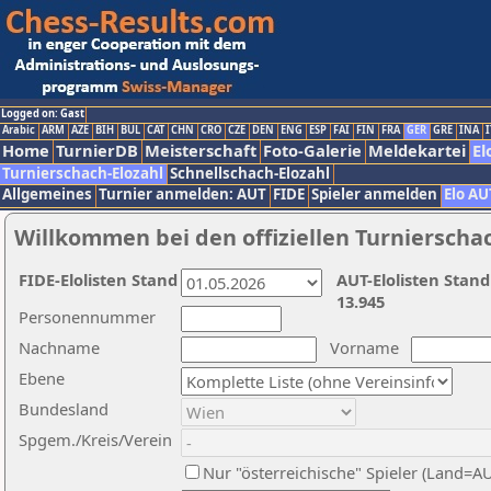
Logged on: Gast
Arabic
ARM
AZE
BIH
BUL
CAT
CHN
CRO
CZE
DEN
ENG
ESP
FAI
FIN
FRA
GER
GRE
INA
I
Home
TurnierDB
Meisterschaft
Foto-Galerie
Meldekartei
El
Turnierschach-Elozahl
Schnellschach-Elozahl
Allgemeines
Turnier anmelden: AUT
FIDE
Spieler anmelden
Elo AU
Willkommen bei den offiziellen Turnierscha
FIDE-Elolisten Stand
AUT-Elolisten Stand
13.945
Personennummer
Nachname
Vorname
Ebene
Bundesland
Spgem./Kreis/Verein
Nur "österreichische" Spieler (Land=A